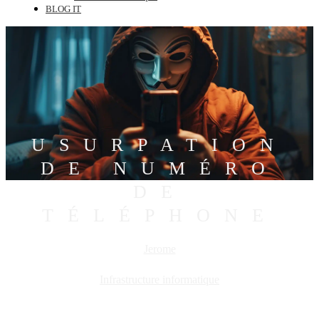
BLOG IT
USURPATION
DE NUMÉRO
DE
TÉLÉPHONE
Jerome
Infrastructure informatique