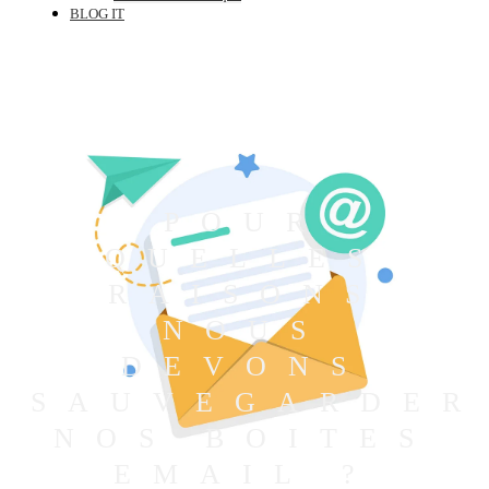
BLOG IT
POUR
QUELLES
RAISONS
NOUS
DEVONS
SAUVEGARDER
NOS BOITES
EMAIL ?