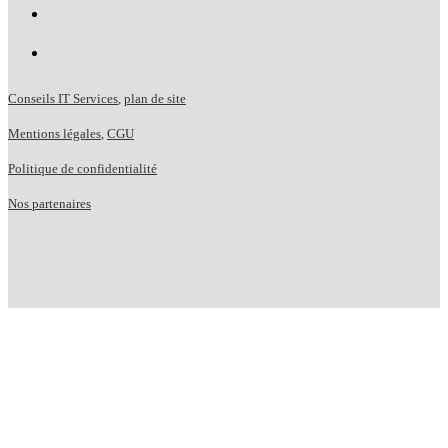
Conseils IT Services
,
plan de site
Mentions légales
,
CGU
Politique de confidentialité
Nos partenaires